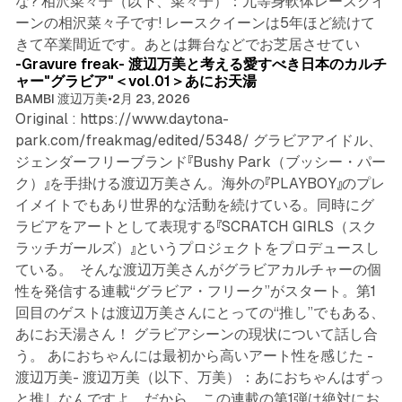
な? 相沢菜々子（以下、菜々子）：九等身軟体レースクイ
ーンの相沢菜々子です! レースクイーンは5年ほど続けて
8 min read
きて卒業間近です。あとは舞台などでお芝居させてい
-Gravure freak- 渡辺万美と考える愛すべき日本のカルチ
ャー"グラビア"＜vol.01＞あにお天湯
BAMBI 渡辺万美
•
2月 23, 2026
Original : https://www.daytona-
park.com/freakmag/edited/5348/ グラビアアイドル、
ジェンダーフリーブランド『Bushy Park（ブッシー・パー
ク）』を手掛ける渡辺万美さん。海外の『PLAYBOY』のプレ
イメイトでもあり世界的な活動を続けている。同時にグ
ラビアをアートとして表現する『SCRATCH GIRLS（スク
ラッチガールズ）』というプロジェクトをプロデュースし
ている。 そんな渡辺万美さんがグラビアカルチャーの個
性を発信する連載“グラビア・フリーク”がスタート。第1
回目のゲストは渡辺万美さんにとっての“推し”でもある、
あにお天湯さん！ グラビアシーンの現状について話し合
う。 あにおちゃんには最初から高いアート性を感じた -
渡辺万美- 渡辺万美（以下、万美）：あにおちゃんはずっ
と推しなんですよ。だから、この連載の第1弾は絶対にお