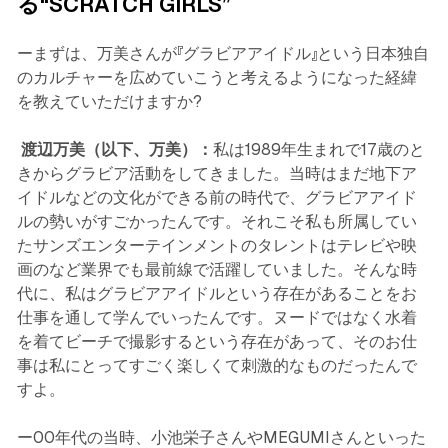
る“SCRATCH GIRLS”
ーまずは、万美さんが『グラビアアイドル』という日本独自
のカルチャーを広めていこうと考えるようになった経緯
を教えていただけますか?
渡辺万美（以下、万美）：
私は1989年生まれで17歳のと
きからグラビア活動をしてきました。当時はまだ地下ア
イドルなどの文化ができる前の時代で、グラビアアイド
ルの勢いがすごかったんです。それこそ私も所属してい
たサンズエンターテインメントのタレントはテレビや映
画のなど業界でも最前線で活躍していました。そんな時
代に、私はグラビアアイドルという存在があることをお
仕事を通して学んでいったんです。ヌードではなく水着
を着てビーチで撮影するという存在があって、そのお仕
事は私にとってすごく楽しくて刺激的なものだったんで
すよ。
ー00年代の当時、小池栄子さんやMEGUMIさんといった