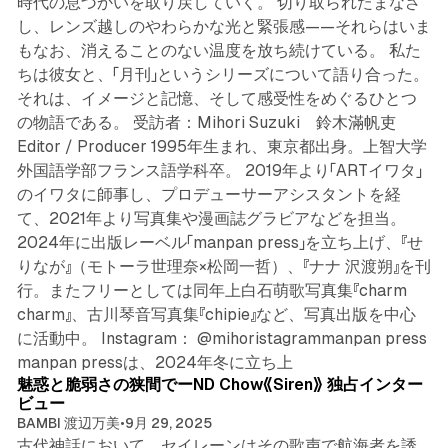
時代の息づかいを取り戻していく。 切り取られたまなざ
し、レンズ越しのやわらかな光と緊張感——それらはいま
もなお、消えることのない温度を放ち続けている。 私た
ちは彼女と、「月刊」というシリーズについて語り合った。
それは、イメージと記憶、そして感受性をめぐるひとつ
の物語である。 受訪者：Mihori Suzuki 鈴木滿帆吏
Editor / Producer 1995年生まれ、東京都出身。上智大学
外国語学部フランス語学科卒。 2019年より「ARTイワタ」
のイワタに師事し、プロデューサーアシスタントを経
て、2021年より写真集や漫画誌グラビアなどを担当。
2024年に出版レーベル「manpan press」を立ち上げ、『せ
りなが』（モトーラ世理奈×松岡一哲）、『ナナ 沢渡朔』を刊
行。またフリーとしては同年上白石萌歌写真集『charm
charm』、古川琴音写真集『chipie』など、写真出版を中心
に活動中。 Instagram： @mihoristagrammanpan press
5 min read
manpan pressは、2024年冬に立ち上
魅惑と脆弱さの狭間でーND Chow《Siren》 独占インター
ビュー
BAMBI 渡辺万美
•
9月 29, 2025
古代神話において、セイレーンはその歌声で航海者を誘