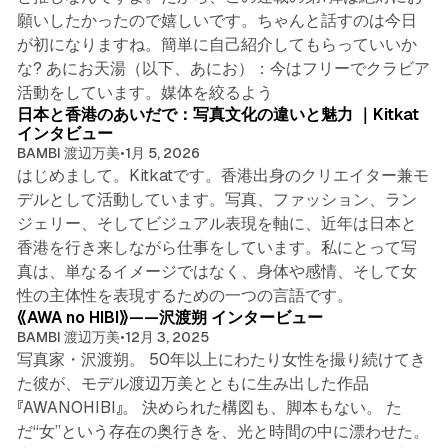
願いしたかったので嬉しいです。ちゃんと話すのは今日
が初になりますね。簡単に自己紹介してもらっていいか
な? あにお天湯（以下、あにお）：今はフリーでクラビア
5 min read
活動をしています。媒体を絞るよう
日本と香港のあいだで：写真文化の違いと魅力 ｜Kitkat
インタビュー
BAMBI 渡辺万美
•
1月 5, 2026
はじめまして。Kitkatです。香港出身のクリエイター兼モ
デルとして活動しています。写真、ファッション、ラン
ジェリー、そしてビジュアル表現を軸に、近年は日本と
香港を行き来しながら仕事をしています。私にとって写
真は、単なるイメージではなく、身体や感情、そして女
8 min read
性の主体性を表現するための一つの言語です。
《AWA no HIBI》——沢渡朔 インタービュー
BAMBI 渡辺万美
•
12月 3, 2025
写真家・沢渡朔。 50年以上にわたり女性を撮り続けてき
た彼が、モデル渡辺万美とともに生み出した作品
『AWANOHIBI』。 決められた構図も、脚本もない。 た
だ“女”という存在の奥行きを、光と時間の中に漂わせた。