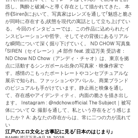
惑し、陶酔と破滅へと導く存在として描かれてきた。 本
作《Siren》において、写真家はレンズを通して「魅惑と脆さ
が同時に存在する」状態を現代の寓話として立ち上げてい
る。 今回のインタビューでは、この作品に込められたイ
ンスピレーションや哲学、そしてその背後にあるリアル
な瞬間について深く掘り下げていく。 ND CHOW 写真集
「SIREN（セイレーン）」4 部作 feat. 渡辺万美 受訪者：
ND Chow ND Chow（アンディ・チャオ）は、東京を拠
点に活動するシンガポール出身の写真家・映像作家で
す。感情のこもったポートレートやコンセプチュアルな
展示で知られ、ファッションやアパレル、商業ブランド
のビジュアルも手がけています。静止画と映像を通し
て、存在感やアイデンティティ、内面の脆さを描き出し
ます。 Instagram : @ndchow.official The Subject｜被写
体について Q: 撮影を通して、私という存在をどう感じま
したか？ A: あなたの存在からは、常に二つの力が流れて
3 min read
い
江戸のエロ文化と古事記に見る「日本のはじまり」
BAMBI 渡辺万美
•
9月 15, 2025