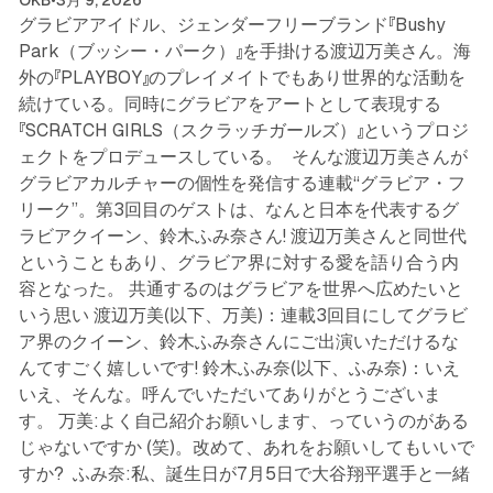
OKB
•
3月 9, 2026
グラビアアイドル、ジェンダーフリーブランド『Bushy
Park（ブッシー・パーク）』を手掛ける渡辺万美さん。海
外の『PLAYBOY』のプレイメイトでもあり世界的な活動を
続けている。同時にグラビアをアートとして表現する
『SCRATCH GIRLS（スクラッチガールズ）』というプロジ
ェクトをプロデュースしている。 そんな渡辺万美さんが
グラビアカルチャーの個性を発信する連載“グラビア・フ
リーク”。第3回目のゲストは、なんと日本を代表するグ
ラビアクイーン、鈴木ふみ奈さん! 渡辺万美さんと同世代
ということもあり、グラビア界に対する愛を語り合う内
容となった。 共通するのはグラビアを世界へ広めたいと
いう思い 渡辺万美(以下、万美)：連載3回目にしてグラビ
ア界のクイーン、鈴木ふみ奈さんにご出演いただけるな
んてすごく嬉しいです! 鈴木ふみ奈(以下、ふみ奈)：いえ
いえ、そんな。呼んでいただいてありがとうございま
す。 万美:よく自己紹介お願いします、っていうのがある
じゃないですか (笑)。改めて、あれをお願いしてもいいで
すか? ふみ奈:私、誕生日が7月5日で大谷翔平選手と一緒
6 min read