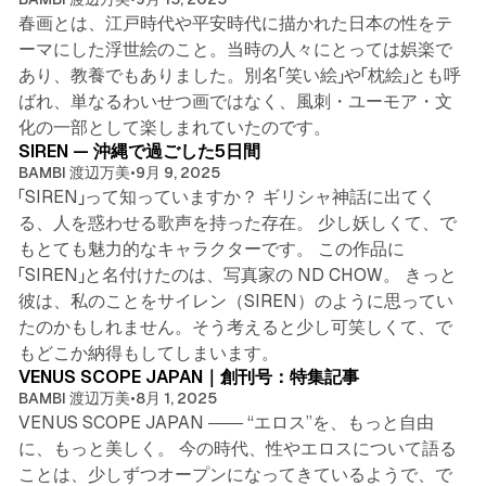
春画とは、江戸時代や平安時代に描かれた日本の性をテ
ーマにした浮世絵のこと。当時の人々にとっては娯楽で
あり、教養でもありました。別名「笑い絵」や「枕絵」とも呼
ばれ、単なるわいせつ画ではなく、風刺・ユーモア・文
3 min read
化の一部として楽しまれていたのです。
SIREN — 沖縄で過ごした5日間
BAMBI 渡辺万美
•
9月 9, 2025
「SIREN」って知っていますか？ ギリシャ神話に出てく
る、人を惑わせる歌声を持った存在。 少し妖しくて、で
もとても魅力的なキャラクターです。 この作品に
「SIREN」と名付けたのは、写真家の ND CHOW。 きっと
彼は、私のことをサイレン（SIREN）のように思ってい
たのかもしれません。そう考えると少し可笑しくて、で
3 min read
もどこか納得もしてしまいます。
VENUS SCOPE JAPAN｜創刊号：特集記事
BAMBI 渡辺万美
•
8月 1, 2025
VENUS SCOPE JAPAN ―― “エロス”を、もっと自由
に、もっと美しく。 今の時代、性やエロスについて語る
ことは、少しずつオープンになってきているようで、で