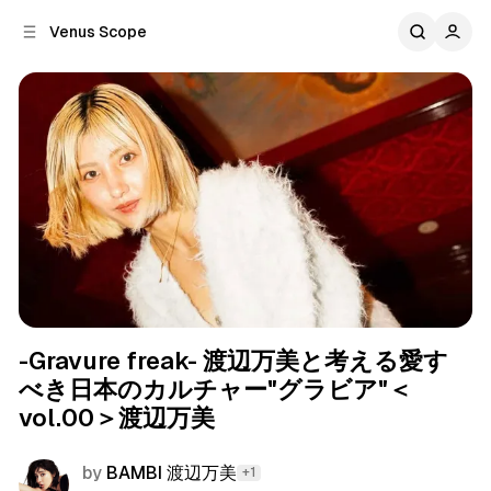
C
S
Venus Scope
o
i
d
n
e
t
b
e
n
a
r
t
Gravure Freak
-Gravure freak- 渡辺万美と考える愛す
べき日本のカルチャー"グラビア"＜
vol.00＞渡辺万美
by
BAMBI 渡辺万美
+1