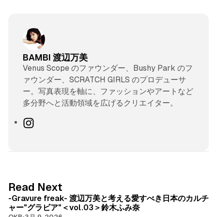
BAMBI 渡辺万美
Venus Scope のファウンダー、Bushy Park のフ
ァウンダー、SCRATCH GIRLS のプロデューサ
ー。写真表現を軸に、ファッションやアートなど
多分野へと活動領域を広げるクリエイター。
I
n
s
t
a
g
8 min read
Read Next
r
-Gravure freak- 渡辺万美と考える愛すべき日本のカルチ
a
ャー"グラビア"＜vol.03＞鈴木ふみ奈
m