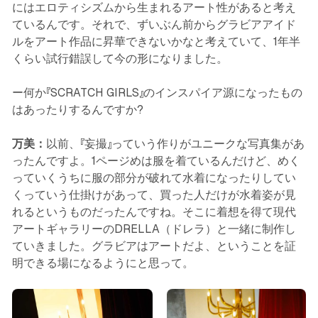
にはエロティシズムから生まれるアート性があると考え
ているんです。それで、ずいぶん前からグラビアアイド
ルをアート作品に昇華できないかなと考えていて、1年半
くらい試行錯誤して今の形になりました。
ー何か『SCRATCH GIRLS』のインスパイア源になったもの
はあったりするんですか?
万美：
以前、『妄撮』っていう作りがユニークな写真集があ
ったんですよ。1ページめは服を着ているんだけど、めく
っていくうちに服の部分が破れて水着になったりしてい
くっていう仕掛けがあって、買った人だけが水着姿が見
れるというものだったんですね。そこに着想を得て現代
アートギャラリーのDRELLA（ドレラ）と一緒に制作し
ていきました。グラビアはアートだよ、ということを証
明できる場になるようにと思って。