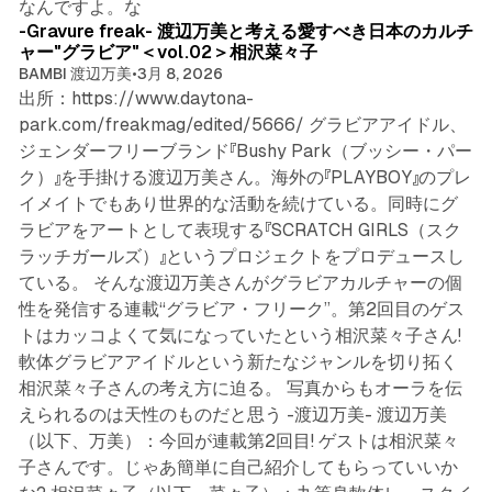
なんですよ。な
-Gravure freak- 渡辺万美と考える愛すべき日本のカルチ
ャー"グラビア"＜vol.02＞相沢菜々子
BAMBI 渡辺万美
•
3月 8, 2026
出所：https://www.daytona-
park.com/freakmag/edited/5666/ グラビアアイドル、
ジェンダーフリーブランド『Bushy Park（ブッシー・パー
ク）』を手掛ける渡辺万美さん。海外の『PLAYBOY』のプレ
イメイトでもあり世界的な活動を続けている。同時にグ
ラビアをアートとして表現する『SCRATCH GIRLS（スク
ラッチガールズ）』というプロジェクトをプロデュースし
ている。 そんな渡辺万美さんがグラビアカルチャーの個
性を発信する連載“グラビア・フリーク”。第2回目のゲス
トはカッコよくて気になっていたという相沢菜々子さん!
軟体グラビアアイドルという新たなジャンルを切り拓く
相沢菜々子さんの考え方に迫る。 写真からもオーラを伝
えられるのは天性のものだと思う -渡辺万美- 渡辺万美
（以下、万美）：今回が連載第2回目! ゲストは相沢菜々
子さんです。じゃあ簡単に自己紹介してもらっていいか