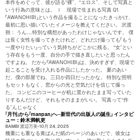
本作をめぐって、彼が語る“裸”、“エロス”、そして写真と
いう行為の意味とは。 Ⅰ 現場で生まれる写真 Q1.
「AWANOHIBI」という作品を撮ることになったきっかけ、
最初に思い描いていたイメージを教えてください。 沢渡
朔： うん……特別な構想があったわけじゃないんです。 僕
は長く女性を撮ってきたけれど、どれだけ撮っても「もう
一度やりたい」っていう気持ちがどこかに残る。 “女”とい
う存在をもう一度、自分の手で描き直したいと思ったん
ですよね。 だから『AWANOHIBI』は、決めすぎず、現場で
起こることを受け入れる作品にしたかった。 夏のあい
だ、僕の部屋でね、三日か四日だったかな。 特別な照明
もセットもなく、窓からの光と空気だけを信じて撮っ
た。 コンビニのコーヒーが机に置かれたまま写っていた
りするんだけど、それもそのままがいい。 写真って“作
6 min read
る”んじゃなく
『月刊』から『manpan』へ─新世代の出版人の誕生」 インタビ
ュー：鈴木満帆吏
BAMBI 渡辺万美
•
10月 24, 2025
幾重にも重なる黄ばんだ紙のページのあいだで、彼女は