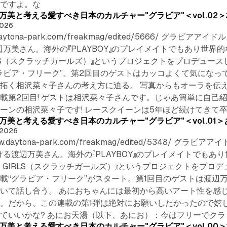
んですよ。な
ak- 渡辺万美と考える愛すべき日本のカルチャー"グラビア"＜vol.0
2026
.daytona-park.com/freakmag/edited/5666/ グ
辺万美さん。海外の『PLAYBOY』のプレイメイトでもあり世
GIRLS（スクラッチガールズ）』というプロジェクトをプロデュ
ラビア・フリーク”。第2回目のゲストはカッコよくて気になっ
拓く相沢菜々子さんの考え方に迫る。 写真からもオーラを伝えら
載第2回目! ゲストは相沢菜々子さんです。じゃあ簡単に自己
ーンの相沢菜々子です! レースクイーンは5年ほど続けてきて
ak- 渡辺万美と考える愛すべき日本のカルチャー"グラビア"＜vol.0
 2026
s://www.daytona-park.com/freakmag/edited/534
ける渡辺万美さん。海外の『PLAYBOY』のプレイメイトでも
CH GIRLS（スクラッチガールズ）』というプロジェクトをプ
載“グラビア・フリーク”がスタート。第1回目のゲストは渡辺万
いて話し合う。 あにおちゃんには最初から高いアート性を感じた
。だから、この連載の第1弾は絶対にお願いしたかったので嬉
ていいかな? あにお天湯（以下、あにお）：今はフリーでク
ak- 渡辺万美と考える愛すべき日本のカルチャー"グラビア"＜vol.0