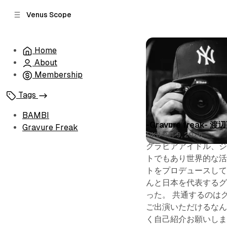
C
S
Venus Scope
o
i
d
n
e
t
Home
b
e
About
n
a
r
t
Membership
Tags
BAMBI
Posts
-Gravure fre
Gravure Freak
OKB
•
3月 9, 2026
グラビアアイドル、ジェ
トでもあり世界的な活動
トをプロデュースして
んと日本を代表するグ
った。 共通するのは
ご出演いただけるなん
く自己紹介お願いしま