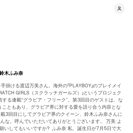
8 min read
3＞鈴木ふみ奈
を手掛ける渡辺万美さん。海外の『PLAYBOY』のプレイメイ
TCH GIRLS（スクラッチガールズ）』というプロジェク
する連載“グラビア・フリーク”。第3回目のゲストは、な
いうこともあり、グラビア界に対する愛を語り合う内容とな
：連載3回目にしてグラビア界のクイーン、鈴木ふみ奈さんに
そんな。呼んでいただいてありがとうございます。 万美:よ
願いしてもいいですか? ふみ奈:私、誕生日が7月5日で大
6 min read