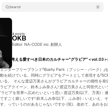
Search
4 posts
OKB
Editor. NA-CODE inc. 創辦人
ak- 渡辺万美と考える愛すべき日本のカルチャー"グラビア"＜vol.0
ンダーフリーブランド『Bushy Park（ブッシー・パーク）』
を続けている。同時にグラビアをアートとして表現する『SCRA
いる。 そんな渡辺万美さんがグラビアカルチャーの個性を発信
ラビアクイーン、鈴木ふみ奈さん! 渡辺万美さんと同世代と
グラビアを世界へ広めたいという思い 渡辺万美(以下、万美)
てすごく嬉しいです! 鈴木ふみ奈(以下、ふみ奈)：いえいえ、
す、っていうのがあるじゃないですか (笑)。改めて、あれをお