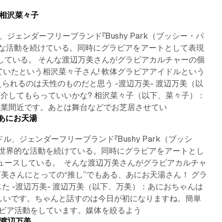
2＞相沢菜々子
ラビアアイドル、ジェンダーフリーブランド『Bushy Park（ブッシー・パ
界的な活動を続けている。同時にグラビアをアートとして表現
ースしている。 そんな渡辺万美さんがグラビアカルチャーの個
ていたという相沢菜々子さん! 軟体グラビアアイドルという
れるのは天性のものだと思う -渡辺万美- 渡辺万美（以
紹介してもらっていいかな? 相沢菜々子（以下、菜々子）：
8 min read
卒業間近です。あとは舞台などでお芝居させてい
1＞あにお天湯
8/ グラビアアイドル、ジェンダーフリーブランド『Bushy Park（ブッシ
あり世界的な活動を続けている。同時にグラビアをアートとし
ロデュースしている。 そんな渡辺万美さんがグラビアカルチャ
美さんにとっての“推し”でもある、あにお天湯さん！ グラ
 -渡辺万美- 渡辺万美（以下、万美）：あにおちゃんは
しいです。ちゃんと話すのは今日が初になりますね。簡単
5 min read
ラビア活動をしています。媒体を絞るよう
0＞渡辺万美