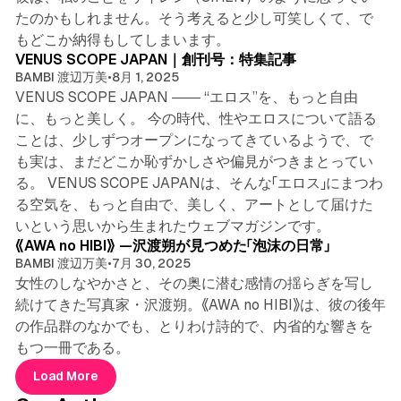
たのかもしれません。そう考えると少し可笑しくて、で
3 min read
もどこか納得もしてしまいます。
VENUS SCOPE JAPAN｜創刊号：特集記事
BAMBI 渡辺万美
•
8月 1, 2025
VENUS SCOPE JAPAN ―― “エロス”を、もっと自由
に、もっと美しく。 今の時代、性やエロスについて語る
ことは、少しずつオープンになってきているようで、で
も実は、まだどこか恥ずかしさや偏見がつきまとってい
る。 VENUS SCOPE JAPANは、そんな「エロス」にまつわ
る空気を、もっと自由で、美しく、アートとして届けた
4 min read
いという思いから生まれたウェブマガジンです。
《AWA no HIBI》 —沢渡朔が見つめた「泡沫の日常」
BAMBI 渡辺万美
•
7月 30, 2025
女性のしなやかさと、その奥に潜む感情の揺らぎを写し
続けてきた写真家・沢渡朔。《AWA no HIBI》は、彼の後年
の作品群のなかでも、とりわけ詩的で、内省的な響きを
もつ一冊である。
Load More