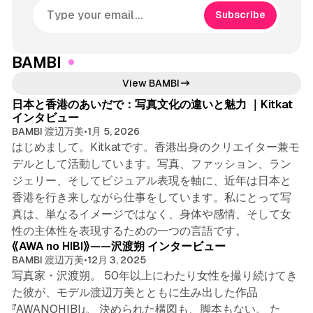
Subscribe
BAMBI
5 min read
View BAMBI
日本と香港のあいだで：写真文化の違いと魅力 ｜Kitkat
インタビュー
BAMBI 渡辺万美
•
1月 5, 2026
はじめまして。Kitkatです。香港出身のクリエイター兼モ
デルとして活動しています。写真、ファッション、ラン
ジェリー、そしてビジュアル表現を軸に、近年は日本と
香港を行き来しながら仕事をしています。私にとって写
真は、単なるイメージではなく、身体や感情、そして女
8 min read
性の主体性を表現するための一つの言語です。
《AWA no HIBI》——沢渡朔 インタービュー
BAMBI 渡辺万美
•
12月 3, 2025
写真家・沢渡朔。 50年以上にわたり女性を撮り続けてき
た彼が、モデル渡辺万美とともに生み出した作品
『AWANOHIBI』。 決められた構図も、脚本もない。 た