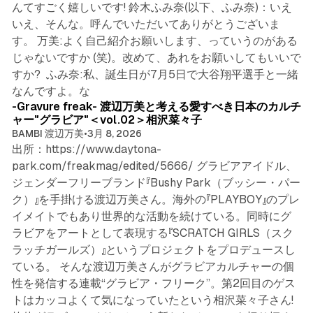
んてすごく嬉しいです! 鈴木ふみ奈(以下、ふみ奈)：いえ
いえ、そんな。呼んでいただいてありがとうございま
す。 万美:よく自己紹介お願いします、っていうのがある
じゃないですか (笑)。改めて、あれをお願いしてもいいで
すか? ふみ奈:私、誕生日が7月5日で大谷翔平選手と一緒
6 min read
なんですよ。な
-Gravure freak- 渡辺万美と考える愛すべき日本のカルチ
ャー"グラビア"＜vol.02＞相沢菜々子
BAMBI 渡辺万美
•
3月 8, 2026
出所：https://www.daytona-
park.com/freakmag/edited/5666/ グラビアアイドル、
ジェンダーフリーブランド『Bushy Park（ブッシー・パー
ク）』を手掛ける渡辺万美さん。海外の『PLAYBOY』のプレ
イメイトでもあり世界的な活動を続けている。同時にグ
ラビアをアートとして表現する『SCRATCH GIRLS（スク
ラッチガールズ）』というプロジェクトをプロデュースし
ている。 そんな渡辺万美さんがグラビアカルチャーの個
性を発信する連載“グラビア・フリーク”。第2回目のゲス
トはカッコよくて気になっていたという相沢菜々子さん!