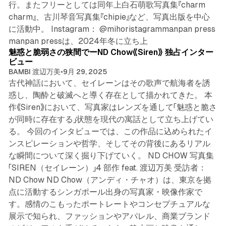
行。またフリーとしては同年上白石萌歌写真集『charm
charm』、古川琴音写真集『chipie』など、写真出版を中心
に活動中。 Instagram： @mihoristagrammanpan press
5 min read
manpan pressは、2024年冬に立ち上
魅惑と脆弱さの狭間でーND Chow《Siren》 独占インター
ビュー
BAMBI 渡辺万美
•
9月 29, 2025
古代神話において、セイレーンはその歌声で航海者を誘
惑し、陶酔と破滅へと導く存在として描かれてきた。 本
作《Siren》において、写真家はレンズを通して「魅惑と脆さ
が同時に存在する」状態を現代の寓話として立ち上げてい
る。 今回のインタビューでは、この作品に込められたイ
ンスピレーションや哲学、そしてその背後にあるリアル
な瞬間について深く掘り下げていく。 ND CHOW 写真集
「SIREN（セイレーン）」4 部作 feat. 渡辺万美 受訪者：
ND Chow ND Chow（アンディ・チャオ）は、東京を拠
点に活動するシンガポール出身の写真家・映像作家で
す。感情のこもったポートレートやコンセプチュアルな
展示で知られ、ファッションやアパレル、商業ブランド