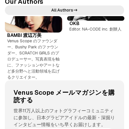
Our Authors
All Authors
OKB
I
Editor. NA-CODE inc. 創辦人
n
BAMBI 渡辺万美
s
Venus Scope のファウンダ
t
ー、Bushy Park のファウン
a
ダー、SCRATCH GIRLS のプ
g
ロデューサー。写真表現を軸
r
に、ファッションやアートな
ど多分野へと活動領域を広げ
a
るクリエイター。
m
Venus Scope メールマガジンを購
読する
世界11万人以上のフォトグラフィーコミュニティ
に参加し、日本グラビアアイドルの最新・深掘り
インタビュー情報をいち早くお届けします。