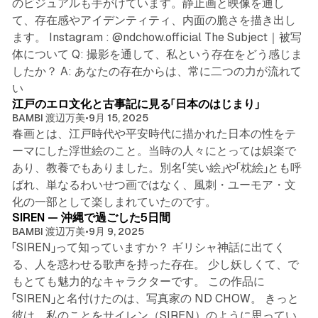
のビジュアルも手がけています。静止画と映像を通し
て、存在感やアイデンティティ、内面の脆さを描き出し
ます。 Instagram : @ndchow.official The Subject｜被写
体について Q: 撮影を通して、私という存在をどう感じま
したか？ A: あなたの存在からは、常に二つの力が流れて
3 min read
い
江戸のエロ文化と古事記に見る「日本のはじまり」
BAMBI 渡辺万美
•
9月 15, 2025
春画とは、江戸時代や平安時代に描かれた日本の性をテ
ーマにした浮世絵のこと。当時の人々にとっては娯楽で
あり、教養でもありました。別名「笑い絵」や「枕絵」とも呼
ばれ、単なるわいせつ画ではなく、風刺・ユーモア・文
3 min read
化の一部として楽しまれていたのです。
SIREN — 沖縄で過ごした5日間
BAMBI 渡辺万美
•
9月 9, 2025
「SIREN」って知っていますか？ ギリシャ神話に出てく
る、人を惑わせる歌声を持った存在。 少し妖しくて、で
もとても魅力的なキャラクターです。 この作品に
「SIREN」と名付けたのは、写真家の ND CHOW。 きっと
彼は、私のことをサイレン（SIREN）のように思ってい