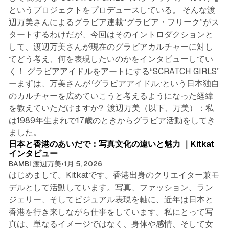
というプロジェクトをプロデュースしている。 そんな渡
辺万美さんによるグラビア連載“グラビア・フリーク”がス
タートするわけだが、今回はそのイントロダクションと
して、渡辺万美さんが現在のグラビアカルチャーに対し
てどう考え、何を表現したいのかをインタビューしてい
く！ グラビアアイドルをアートにする“SCRATCH GIRLS”
ーまずは、万美さんが『グラビアアイドル』という日本独自
のカルチャーを広めていこうと考えるようになった経緯
を教えていただけますか? 渡辺万美（以下、万美）：私
は1989年生まれで17歳のときからグラビア活動をしてき
5 min read
ました。
日本と香港のあいだで：写真文化の違いと魅力 ｜Kitkat
インタビュー
BAMBI 渡辺万美
•
1月 5, 2026
はじめまして。Kitkatです。香港出身のクリエイター兼モ
デルとして活動しています。写真、ファッション、ラン
ジェリー、そしてビジュアル表現を軸に、近年は日本と
香港を行き来しながら仕事をしています。私にとって写
真は、単なるイメージではなく、身体や感情、そして女