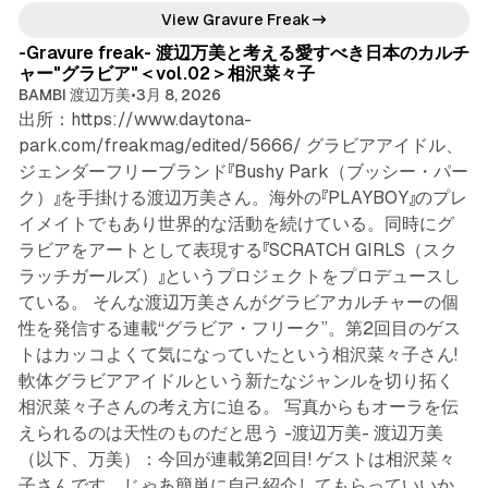
6 min read
View Gravure Freak
-Gravure freak- 渡辺万美と考える愛すべき日本のカルチ
ャー"グラビア"＜vol.02＞相沢菜々子
BAMBI 渡辺万美
•
3月 8, 2026
出所：https://www.daytona-
park.com/freakmag/edited/5666/ グラビアアイドル、
ジェンダーフリーブランド『Bushy Park（ブッシー・パー
ク）』を手掛ける渡辺万美さん。海外の『PLAYBOY』のプレ
イメイトでもあり世界的な活動を続けている。同時にグ
ラビアをアートとして表現する『SCRATCH GIRLS（スク
ラッチガールズ）』というプロジェクトをプロデュースし
ている。 そんな渡辺万美さんがグラビアカルチャーの個
性を発信する連載“グラビア・フリーク”。第2回目のゲス
トはカッコよくて気になっていたという相沢菜々子さん!
軟体グラビアアイドルという新たなジャンルを切り拓く
相沢菜々子さんの考え方に迫る。 写真からもオーラを伝
えられるのは天性のものだと思う -渡辺万美- 渡辺万美
（以下、万美）：今回が連載第2回目! ゲストは相沢菜々
子さんです。じゃあ簡単に自己紹介してもらっていいか