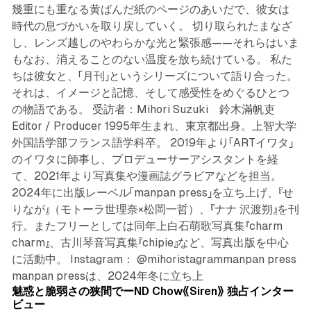
幾重にも重なる黄ばんだ紙のページのあいだで、彼女は
時代の息づかいを取り戻していく。 切り取られたまなざ
し、レンズ越しのやわらかな光と緊張感——それらはいま
もなお、消えることのない温度を放ち続けている。 私た
ちは彼女と、「月刊」というシリーズについて語り合った。
それは、イメージと記憶、そして感受性をめぐるひとつ
の物語である。 受訪者：Mihori Suzuki 鈴木滿帆吏
Editor / Producer 1995年生まれ、東京都出身。上智大学
外国語学部フランス語学科卒。 2019年より「ARTイワタ」
のイワタに師事し、プロデューサーアシスタントを経
て、2021年より写真集や漫画誌グラビアなどを担当。
2024年に出版レーベル「manpan press」を立ち上げ、『せ
りなが』（モトーラ世理奈×松岡一哲）、『ナナ 沢渡朔』を刊
行。またフリーとしては同年上白石萌歌写真集『charm
charm』、古川琴音写真集『chipie』など、写真出版を中心
に活動中。 Instagram： @mihoristagrammanpan press
5 min read
manpan pressは、2024年冬に立ち上
魅惑と脆弱さの狭間でーND Chow《Siren》 独占インター
ビュー