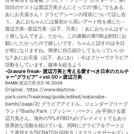
性を発信する連載“グラビア・フリーク”がスタート。第1
回目のゲストは渡辺万美さんにとっての“推し”でもある、
あにお天湯さん！ グラビアシーンの現状について話し合
う。 あにおちゃんには最初から高いアート性を感じた -
渡辺万美- 渡辺万美（以下、万美）：あにおちゃんはずっ
と推しなんですよ。だから、この連載の第1弾は絶対にお
願いしたかったので嬉しいです。ちゃんと話すのは今日
が初になりますね。簡単に自己紹介してもらっていいか
な? あにお天湯（以下、あにお）：今はフリーでクラビア
5 min read
活動をしています。媒体を絞るよう
-Gravure freak- 渡辺万美と考える愛すべき日本のカルチ
ャー"グラビア"＜vol.00＞渡辺万美
BAMBI 渡辺万美
•
2月 16, 2026
Original : https://www.daytona-
park.com/freakmag/guide/edited/watanabe-
bambi/page/2/ グラビアアイドル、ジェンダーフリーブ
ランド『Bushy Park（ブッシー・パーク）』を手掛ける渡
辺万美さん。海外の『PLAYBOY』のプレイメイトでもあり
世界的な活動を続けている。同時にグラビアをアートと
して表現する『SCRATCH GIRLS（スクラッチガールズ）』