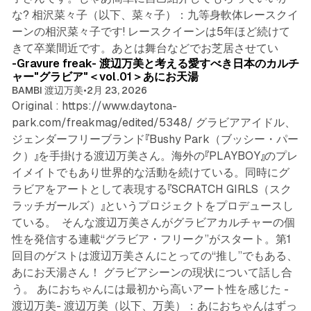
な? 相沢菜々子（以下、菜々子）：九等身軟体レースクイ
ーンの相沢菜々子です! レースクイーンは5年ほど続けて
8 min read
きて卒業間近です。あとは舞台などでお芝居させてい
-Gravure freak- 渡辺万美と考える愛すべき日本のカルチ
ャー"グラビア"＜vol.01＞あにお天湯
BAMBI 渡辺万美
•
2月 23, 2026
Original : https://www.daytona-
park.com/freakmag/edited/5348/ グラビアアイドル、
ジェンダーフリーブランド『Bushy Park（ブッシー・パー
ク）』を手掛ける渡辺万美さん。海外の『PLAYBOY』のプレ
イメイトでもあり世界的な活動を続けている。同時にグ
ラビアをアートとして表現する『SCRATCH GIRLS（スク
ラッチガールズ）』というプロジェクトをプロデュースし
ている。 そんな渡辺万美さんがグラビアカルチャーの個
性を発信する連載“グラビア・フリーク”がスタート。第1
回目のゲストは渡辺万美さんにとっての“推し”でもある、
あにお天湯さん！ グラビアシーンの現状について話し合
う。 あにおちゃんには最初から高いアート性を感じた -
渡辺万美- 渡辺万美（以下、万美）：あにおちゃんはずっ