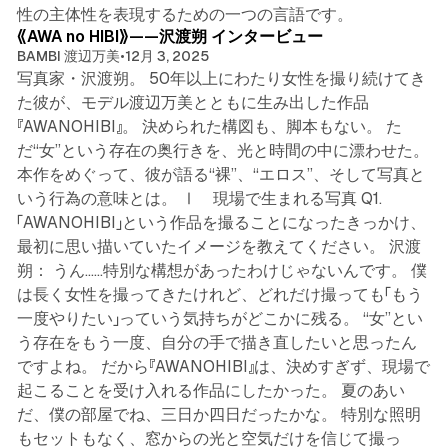
8 min read
性の主体性を表現するための一つの言語です。
《AWA no HIBI》——沢渡朔 インタービュー
BAMBI 渡辺万美
•
12月 3, 2025
写真家・沢渡朔。 50年以上にわたり女性を撮り続けてき
た彼が、モデル渡辺万美とともに生み出した作品
『AWANOHIBI』。 決められた構図も、脚本もない。 た
だ“女”という存在の奥行きを、光と時間の中に漂わせた。
本作をめぐって、彼が語る“裸”、“エロス”、そして写真と
いう行為の意味とは。 Ⅰ 現場で生まれる写真 Q1.
「AWANOHIBI」という作品を撮ることになったきっかけ、
最初に思い描いていたイメージを教えてください。 沢渡
朔： うん……特別な構想があったわけじゃないんです。 僕
は長く女性を撮ってきたけれど、どれだけ撮っても「もう
一度やりたい」っていう気持ちがどこかに残る。 “女”とい
う存在をもう一度、自分の手で描き直したいと思ったん
ですよね。 だから『AWANOHIBI』は、決めすぎず、現場で
起こることを受け入れる作品にしたかった。 夏のあい
だ、僕の部屋でね、三日か四日だったかな。 特別な照明
もセットもなく、窓からの光と空気だけを信じて撮っ