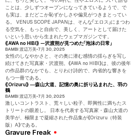
に、もっと美しく。 今の時代、性やエロスについて語る
ことは、少しずつオープンになってきているようで、で
も実は、まだどこか恥ずかしさや偏見がつきまとってい
る。 VENUS SCOPE JAPANは、そんな「エロス」にまつわ
る空気を、もっと自由で、美しく、アートとして届けた
4 min read
いという思いから生まれたウェブマガジンです。
《AWA no HIBI》 —沢渡朔が見つめた「泡沫の日常」
BAMBI 渡辺万美
•
7月 30, 2025
女性のしなやかさと、その奥に潜む感情の揺らぎを写し
続けてきた写真家・沢渡朔。《AWA no HIBI》は、彼の後年
の作品群のなかでも、とりわけ詩的で、内省的な響きを
3 min read
もつ一冊である。
《Orizuru》 ―森山大道、記憶の奥に折り込まれた、羽の
鶴
BAMBI 渡辺万美
•
7月 30, 2025
激しいコントラスト、荒々しい粒子、即興性に満ちたス
トリートの眼差し。 日本を代表する写真家・森山大道の
美学が、極限まで凝縮された作品集が《Orizuru（特装
版）A》である。
Gravure Freak