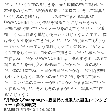
だ“女”という存在の奥行きを、光と時間の中に漂わせた。
本作をめぐって、彼が語る“裸”、“エロス”、そして写真と
いう行為の意味とは。 Ⅰ 現場で生まれる写真 Q1.
「AWANOHIBI」という作品を撮ることになったきっかけ、
最初に思い描いていたイメージを教えてください。 沢渡
朔： うん……特別な構想があったわけじゃないんです。 僕
は長く女性を撮ってきたけれど、どれだけ撮っても「もう
一度やりたい」っていう気持ちがどこかに残る。 “女”とい
う存在をもう一度、自分の手で描き直したいと思ったん
ですよね。 だから『AWANOHIBI』は、決めすぎず、現場で
起こることを受け入れる作品にしたかった。 夏のあい
だ、僕の部屋でね、三日か四日だったかな。 特別な照明
もセットもなく、窓からの光と空気だけを信じて撮っ
た。 コンビニのコーヒーが机に置かれたまま写っていた
りするんだけど、それもそのままがいい。 写真って“作
6 min read
る”んじゃなく
『月刊』から『manpan』へ─新世代の出版人の誕生」 インタビ
ュー：鈴木満帆吏
BAMBI 渡辺万美
•
10月 24, 2025