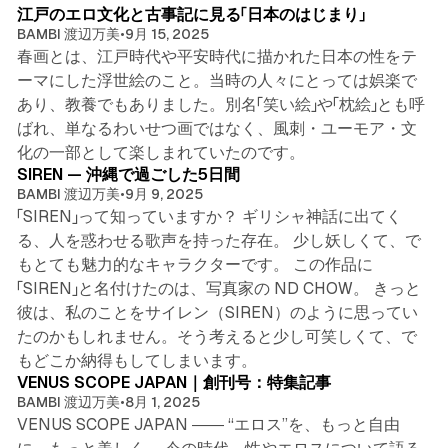
江戸のエロ文化と古事記に見る「日本のはじまり」
BAMBI 渡辺万美
•
9月 15, 2025
春画とは、江戸時代や平安時代に描かれた日本の性をテ
ーマにした浮世絵のこと。当時の人々にとっては娯楽で
あり、教養でもありました。別名「笑い絵」や「枕絵」とも呼
ばれ、単なるわいせつ画ではなく、風刺・ユーモア・文
3 min read
化の一部として楽しまれていたのです。
SIREN — 沖縄で過ごした5日間
BAMBI 渡辺万美
•
9月 9, 2025
「SIREN」って知っていますか？ ギリシャ神話に出てく
る、人を惑わせる歌声を持った存在。 少し妖しくて、で
もとても魅力的なキャラクターです。 この作品に
「SIREN」と名付けたのは、写真家の ND CHOW。 きっと
彼は、私のことをサイレン（SIREN）のように思ってい
たのかもしれません。そう考えると少し可笑しくて、で
3 min read
もどこか納得もしてしまいます。
VENUS SCOPE JAPAN｜創刊号：特集記事
BAMBI 渡辺万美
•
8月 1, 2025
VENUS SCOPE JAPAN ―― “エロス”を、もっと自由