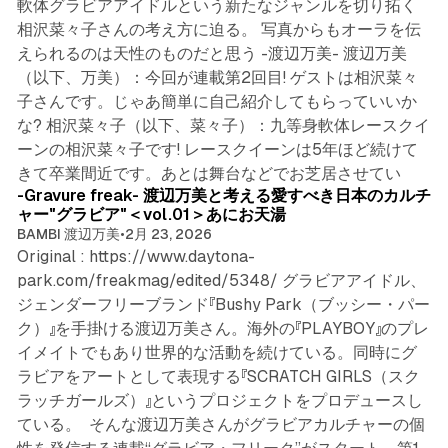
軟体グラビアアイドルという新たなジャンルを切り拓く
相沢菜々子さんの考え方に迫る。 写真からもオーラを伝
えられるのは天性のものだと思う -渡辺万美- 渡辺万美
（以下、万美）：今回が連載第2回目! ゲストは相沢菜々
子さんです。じゃあ簡単に自己紹介してもらっていいか
な? 相沢菜々子（以下、菜々子）：九等身軟体レースクイ
ーンの相沢菜々子です! レースクイーンは5年ほど続けて
8 min read
きて卒業間近です。あとは舞台などでお芝居させてい
-Gravure freak- 渡辺万美と考える愛すべき日本のカルチ
ャー"グラビア"＜vol.01＞あにお天湯
BAMBI 渡辺万美
•
2月 23, 2026
Original : https://www.daytona-
park.com/freakmag/edited/5348/ グラビアアイドル、
ジェンダーフリーブランド『Bushy Park（ブッシー・パー
ク）』を手掛ける渡辺万美さん。海外の『PLAYBOY』のプレ
イメイトでもあり世界的な活動を続けている。同時にグ
ラビアをアートとして表現する『SCRATCH GIRLS（スク
ラッチガールズ）』というプロジェクトをプロデュースし
ている。 そんな渡辺万美さんがグラビアカルチャーの個