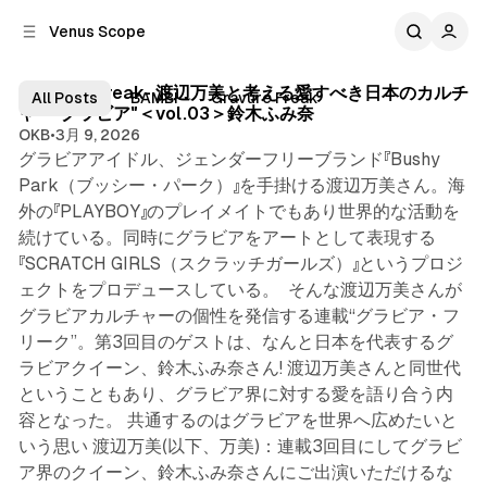
C
S
Venus Scope
o
i
8 min read
d
n
V
e
t
Latest
-Gravure freak- 渡辺万美と考える愛すべき日本のカルチ
All Posts
BAMBI
Gravure Freak
b
e
ャー"グラビア"＜vol.03＞鈴木ふみ奈
e
n
a
OKB
•
3月 9, 2026
n
r
t
グラビアアイドル、ジェンダーフリーブランド『Bushy
Park（ブッシー・パーク）』を手掛ける渡辺万美さん。海
u
外の『PLAYBOY』のプレイメイトでもあり世界的な活動を
s
続けている。同時にグラビアをアートとして表現する
S
『SCRATCH GIRLS（スクラッチガールズ）』というプロジ
c
ェクトをプロデュースしている。 そんな渡辺万美さんが
グラビアカルチャーの個性を発信する連載“グラビア・フ
o
リーク”。第3回目のゲストは、なんと日本を代表するグ
p
ラビアクイーン、鈴木ふみ奈さん! 渡辺万美さんと同世代
e
ということもあり、グラビア界に対する愛を語り合う内
容となった。 共通するのはグラビアを世界へ広めたいと
いう思い 渡辺万美(以下、万美)：連載3回目にしてグラビ
ア界のクイーン、鈴木ふみ奈さんにご出演いただけるな