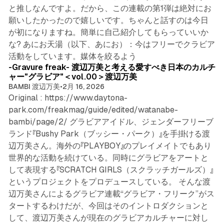
と推しなんですよ。だから、この連載の第1弾は絶対にお
願いしたかったので嬉しいです。ちゃんと話すのは今日
が初になりますね。簡単に自己紹介してもらっていいか
な? あにお天湯（以下、あにお）：今はフリーでクラビア
5 min read
活動をしています。媒体を絞るよう
-Gravure freak- 渡辺万美と考える愛すべき日本のカルチ
ャー"グラビア"＜vol.00＞渡辺万美
BAMBI 渡辺万美
•
2月 16, 2026
Original : https://www.daytona-
park.com/freakmag/guide/edited/watanabe-
bambi/page/2/ グラビアアイドル、ジェンダーフリーブ
ランド『Bushy Park（ブッシー・パーク）』を手掛ける渡
辺万美さん。海外の『PLAYBOY』のプレイメイトでもあり
世界的な活動を続けている。同時にグラビアをアートと
して表現する『SCRATCH GIRLS（スクラッチガールズ）』
というプロジェクトをプロデュースしている。 そんな渡
辺万美さんによるグラビア連載“グラビア・フリーク”がス
タートするわけだが、今回はそのイントロダクションと
して、渡辺万美さんが現在のグラビアカルチャーに対し