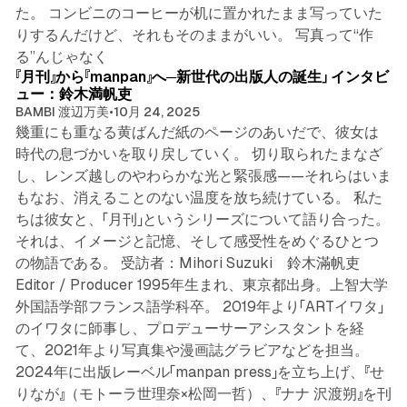
た。 コンビニのコーヒーが机に置かれたまま写っていた
りするんだけど、それもそのままがいい。 写真って“作
6 min read
る”んじゃなく
『月刊』から『manpan』へ─新世代の出版人の誕生」 インタビ
ュー：鈴木満帆吏
BAMBI 渡辺万美
•
10月 24, 2025
幾重にも重なる黄ばんだ紙のページのあいだで、彼女は
時代の息づかいを取り戻していく。 切り取られたまなざ
し、レンズ越しのやわらかな光と緊張感——それらはいま
もなお、消えることのない温度を放ち続けている。 私た
ちは彼女と、「月刊」というシリーズについて語り合った。
それは、イメージと記憶、そして感受性をめぐるひとつ
の物語である。 受訪者：Mihori Suzuki 鈴木滿帆吏
Editor / Producer 1995年生まれ、東京都出身。上智大学
外国語学部フランス語学科卒。 2019年より「ARTイワタ」
のイワタに師事し、プロデューサーアシスタントを経
て、2021年より写真集や漫画誌グラビアなどを担当。
2024年に出版レーベル「manpan press」を立ち上げ、『せ
りなが』（モトーラ世理奈×松岡一哲）、『ナナ 沢渡朔』を刊