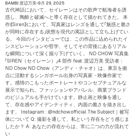
BAMBI 渡辺万美
•
9月 29, 2025
古代神話において、セイレーンはその歌声で航海者を誘
惑し、陶酔と破滅へと導く存在として描かれてきた。 本
作《Siren》において、写真家はレンズを通して「魅惑と脆さ
が同時に存在する」状態を現代の寓話として立ち上げてい
る。 今回のインタビューでは、この作品に込められたイ
ンスピレーションや哲学、そしてその背後にあるリアル
な瞬間について深く掘り下げていく。 ND CHOW 写真集
「SIREN（セイレーン）」4 部作 feat. 渡辺万美 受訪者：
ND Chow ND Chow（アンディ・チャオ）は、東京を拠
点に活動するシンガポール出身の写真家・映像作家で
す。感情のこもったポートレートやコンセプチュアルな
展示で知られ、ファッションやアパレル、商業ブランド
のビジュアルも手がけています。静止画と映像を通し
て、存在感やアイデンティティ、内面の脆さを描き出し
ます。 Instagram : @ndchow.official The Subject｜被写
体について Q: 撮影を通して、私という存在をどう感じま
したか？ A: あなたの存在からは、常に二つの力が流れて
3 min read
い